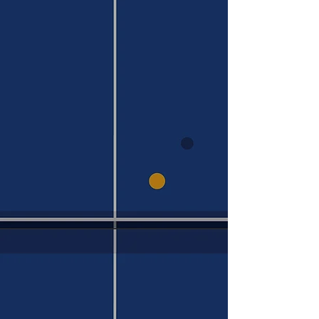
卓球教室開催
岡山店で卓球教室を開催しています！
豊富な専門知識の​スタッフ
専門知識をもったベテランスタッフ
が、1人1人のプレースタイルにあった
用具をご提案させて頂きます。