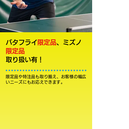
バタフライ
限定品
、ミズノ
限定品
取り扱い有！
限定品や特注品も取り揃え、お客様の幅広
いニーズにもお応えできます。
Butterfly（バタフライ）
Nittaku（ニッタク）
VICTAS（ヴィクタス）